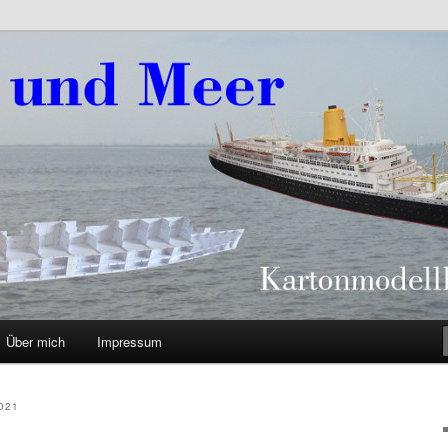
eer
Über mich
Impressum
021