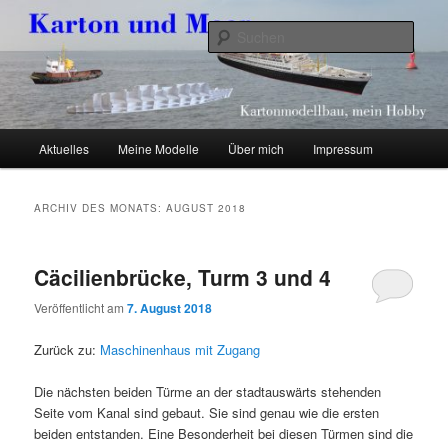
Zum
Zum
Kartonmodellbau, mein Hobby
primären
sekundären
Such
Inhalt
Inhalt
springen
springen
Karton und Meer
Hauptmenü
Aktuelles
Meine Modelle
Über mich
Impressum
ARCHIV DES MONATS:
AUGUST 2018
Cäcilienbrücke, Turm 3 und 4
Veröffentlicht am
7. August 2018
Zurück zu:
Maschinenhaus mit Zugang
Die nächsten beiden Türme an der stadtauswärts stehenden
Seite vom Kanal sind gebaut. Sie sind genau wie die ersten
beiden entstanden. Eine Besonderheit bei diesen Türmen sind die