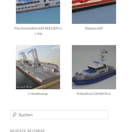
Flusskreuzfahrtschiff BELLRIVA
Binnenschiff
1:500
Columbuskaje
Polizeiboot LESMONA
S
u
c
h
NEUESTE BEITRÄGE