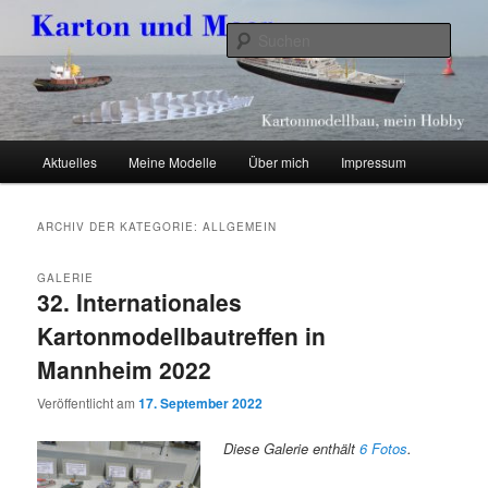
Zum
Zum
Kartonmodellbau, mein Hobby
primären
sekundären
Such
Inhalt
Inhalt
springen
springen
Karton und Meer
Hauptmenü
Aktuelles
Meine Modelle
Über mich
Impressum
ARCHIV DER KATEGORIE:
ALLGEMEIN
GALERIE
32. Internationales
Kartonmodellbautreffen in
Mannheim 2022
Veröffentlicht am
17. September 2022
Diese Galerie enthält
6 Fotos
.