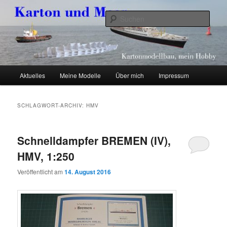
Zum
Zum
Kartonmodellbau, mein Hobby
primären
sekundären
Such
Inhalt
Inhalt
springen
springen
Karton und Meer
Hauptmenü
Aktuelles
Meine Modelle
Über mich
Impressum
SCHLAGWORT-ARCHIV:
HMV
Schnelldampfer BREMEN (IV),
HMV, 1:250
Veröffentlicht am
14. August 2016