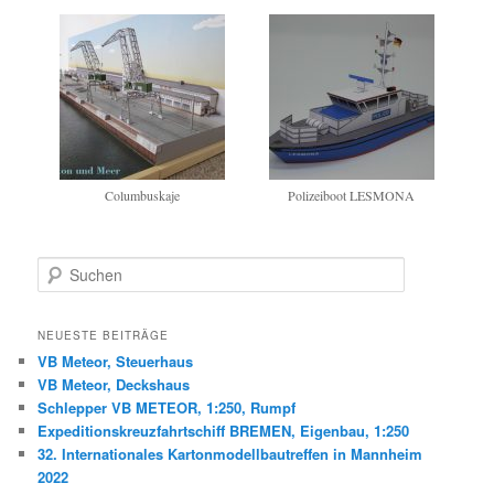
Columbuskaje
Polizeiboot LESMONA
S
u
c
h
NEUESTE BEITRÄGE
e
VB Meteor, Steuerhaus
n
VB Meteor, Deckshaus
Schlepper VB METEOR, 1:250, Rumpf
Expeditionskreuzfahrtschiff BREMEN, Eigenbau, 1:250
32. Internationales Kartonmodellbautreffen in Mannheim
2022