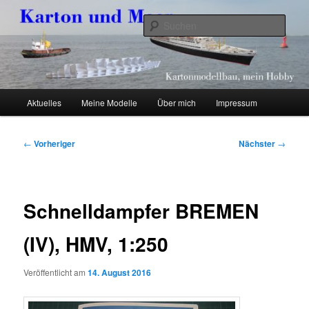
Zum
Kartonmodellbau, mein Hobby
primären
Such
Inhalt
springen
Karton und Meer
Hauptmenü
Aktuelles
Meine Modelle
Über mich
Impressum
Beitragsnavigation
←
Vorheriger
Nächster
→
Schnelldampfer BREMEN
(IV), HMV, 1:250
Veröffentlicht am
14. August 2016