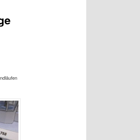
ge
andläufen