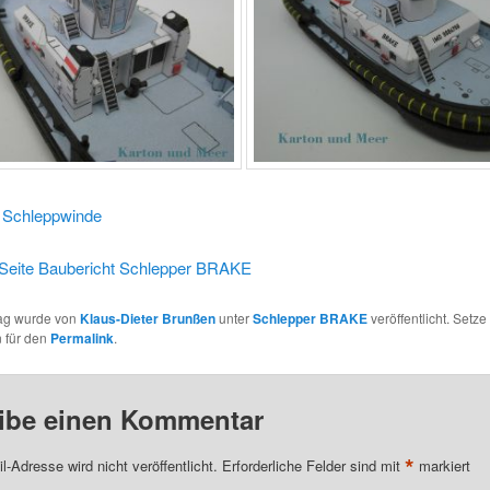
:
Schleppwinde
 Seite Baubericht Schlepper BRAKE
rag wurde von
Klaus-Dieter Brunßen
unter
Schlepper BRAKE
veröffentlicht. Setze
 für den
Permalink
.
ibe einen Kommentar
*
l-Adresse wird nicht veröffentlicht.
Erforderliche Felder sind mit
markiert