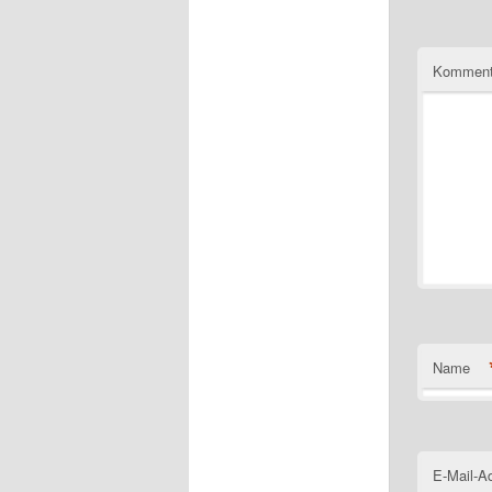
Komment
Name
E-Mail-A