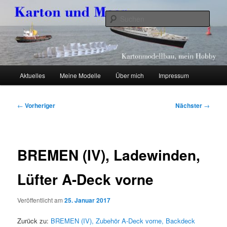
Zum
Kartonmodellbau, mein Hobby
primären
Such
Inhalt
springen
Karton und Meer
Hauptmenü
Aktuelles
Meine Modelle
Über mich
Impressum
Beitragsnavigation
←
Vorheriger
Nächster
→
BREMEN (IV), Ladewinden,
Lüfter A-Deck vorne
Veröffentlicht am
25. Januar 2017
Zurück zu:
BREMEN (IV), Zubehör A-Deck vorne, Backdeck