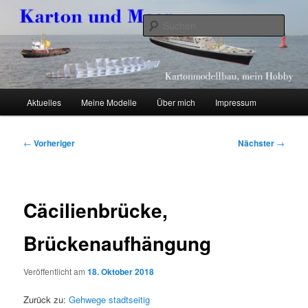
Zum
Kartonmodellbau, mein Hobby
primären
Such
Inhalt
springen
Karton und Meer
Hauptmenü
Aktuelles
Meine Modelle
Über mich
Impressum
Beitragsnavigation
←
Vorheriger
Nächster
→
Cäcilienbrücke,
Brückenaufhängung
Veröffentlicht am
18. Oktober 2018
Zurück zu:
Gehwege stadtseitig