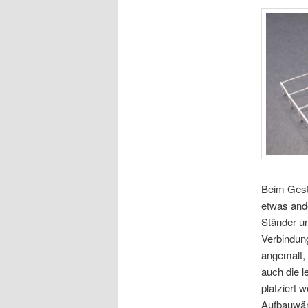
Beim Gest
etwas ande
Ständer un
Verbindun
angemalt, 
auch die l
platziert 
Aufbauwän