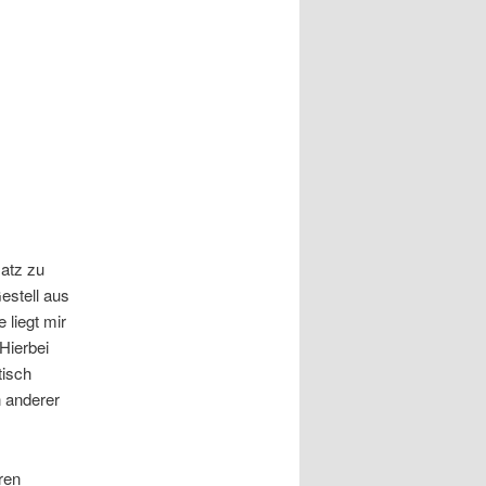
satz zu
stell aus
 liegt mir
Hierbei
tisch
 anderer
ren