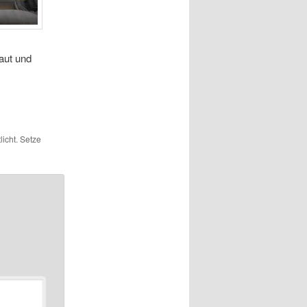
baut und
licht. Setze