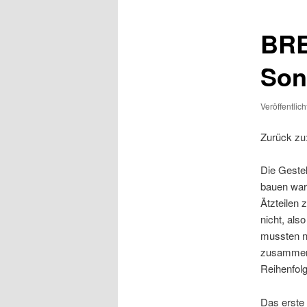
BRE
Son
Veröffentlic
Zurück zu
Die Gestel
bauen war
Ätzteilen 
nicht, als
mussten n
zusammeng
Reihenfol
Das erste