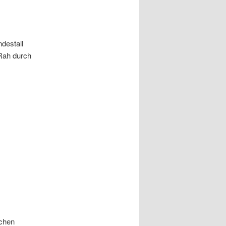
destall
 Rah durch
schen