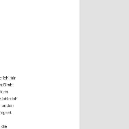
 ich mir
n Draht
einen
lebte ich
 ersten
igiert.
 die