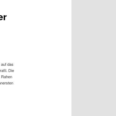
er
 auf das
afil. Die
n Rahen
nnersten