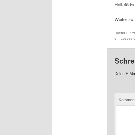
Haltefäden
Weiter zu
Dieser Eint
ein Lesezei
Schre
Deine E-Mai
Komment