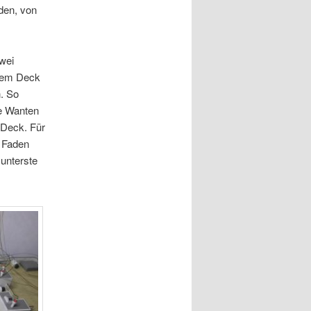
den, von
zwei
 dem Deck
n. So
ie Wanten
m Deck. Für
n Faden
 unterste