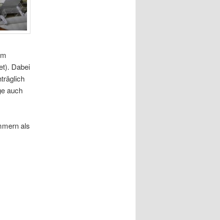
om
t). Dabei
träglich
ge auch
mmern als