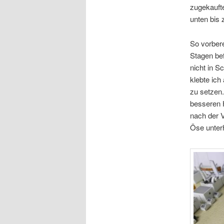
zugekauft
unten bis 
So vorbere
Stagen bef
nicht in S
klebte ich
zu setzen.
besseren 
nach der V
Öse unter