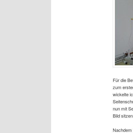
Für die B
zum erste
wickelte i
Seitenschn
nun mit S
Bild sitze
Nachdem da