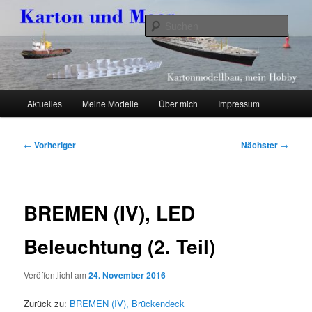
Zum
Kartonmodellbau, mein Hobby
primären
Such
Inhalt
springen
Karton und Meer
Hauptmenü
Aktuelles
Meine Modelle
Über mich
Impressum
Beitragsnavigation
←
Vorheriger
Nächster
→
BREMEN (IV), LED
Beleuchtung (2. Teil)
Veröffentlicht am
24. November 2016
Zurück zu:
BREMEN (IV), Brückendeck