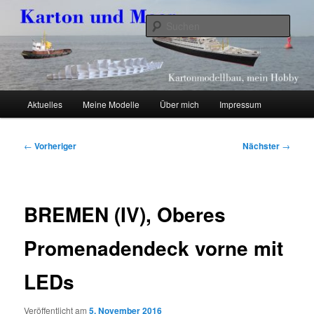
Zum
Kartonmodellbau, mein Hobby
primären
Such
Inhalt
springen
Karton und Meer
Hauptmenü
Aktuelles
Meine Modelle
Über mich
Impressum
Beitragsnavigation
←
Vorheriger
Nächster
→
BREMEN (IV), Oberes
Promenadendeck vorne mit
LEDs
Veröffentlicht am
5. November 2016