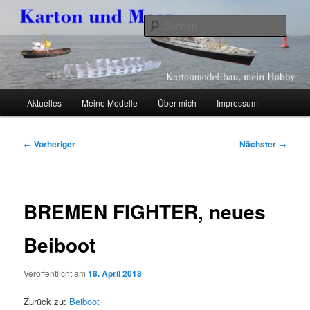
Zum
Kartonmodellbau, mein Hobby
primären
Such
Inhalt
springen
Karton und Meer
Hauptmenü
Aktuelles
Meine Modelle
Über mich
Impressum
Beitragsnavigation
←
Vorheriger
Nächster
→
BREMEN FIGHTER, neues
Beiboot
Veröffentlicht am
18. April 2018
Zurück zu:
Beiboot