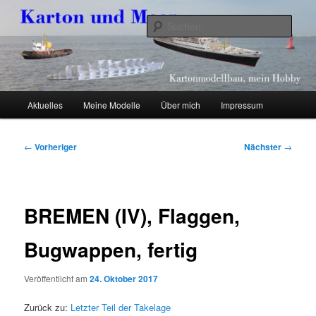
Zum
Kartonmodellbau, mein Hobby
primären
Such
Inhalt
springen
Karton und Meer
Hauptmenü
Aktuelles
Meine Modelle
Über mich
Impressum
Beitragsnavigation
←
Vorheriger
Nächster
→
BREMEN (IV), Flaggen,
Bugwappen, fertig
Veröffentlicht am
24. Oktober 2017
Zurück zu:
Letzter Teil der Takelage