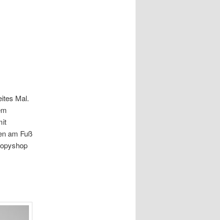
ites Mal.
em
it
zen am Fuß
 Copyshop