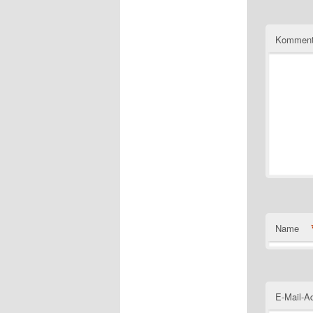
Komment
Name
E-Mail-A