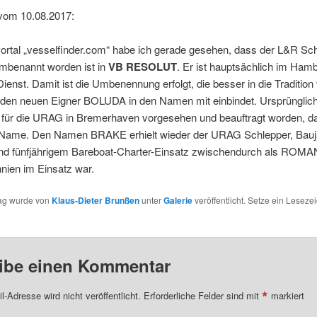
vom 10.08.2017:
ortal „vesselfinder.com“ habe ich gerade gesehen, dass der L&R Sc
mbenannt worden ist in
VB RESOLUT
. Er ist hauptsächlich im Ham
ienst. Damit ist die Umbenennung erfolgt, die besser in die Traditio
 den neuen Eigner BOLUDA in den Namen mit einbindet. Ursprünglich
 für die URAG in Bremerhaven vorgesehen und beauftragt worden, d
 Name. Den Namen BRAKE erhielt wieder der URAG Schlepper, Bauj
nd fünfjährigem Bareboat-Charter-Einsatz zwischendurch als ROMAN
nien im Einsatz war.
rag wurde von
Klaus-Dieter Brunßen
unter
Galerie
veröffentlicht. Setze ein Leseze
ibe einen Kommentar
*
l-Adresse wird nicht veröffentlicht.
Erforderliche Felder sind mit
markiert