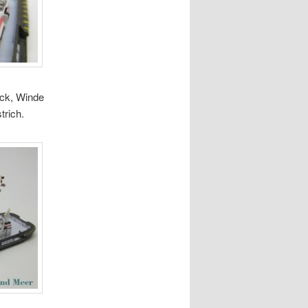
eck, Winde
trich.