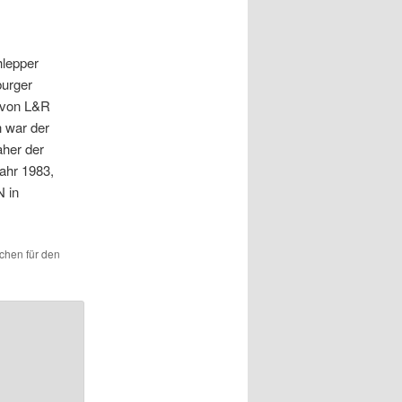
hlepper
burger
n von L&R
 war der
aher der
ahr 1983,
 in
ichen für den