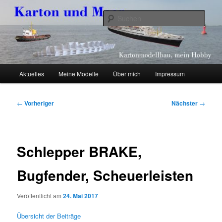
Zum
Kartonmodellbau, mein Hobby
primären
Such
Inhalt
springen
Karton und Meer
Hauptmenü
Aktuelles
Meine Modelle
Über mich
Impressum
Beitragsnavigation
←
Vorheriger
Nächster
→
Schlepper BRAKE,
Bugfender, Scheuerleisten
Veröffentlicht am
24. Mai 2017
Übersicht der Beiträge