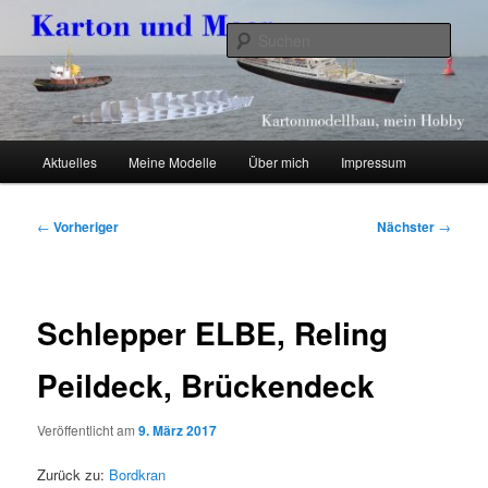
Zum
Kartonmodellbau, mein Hobby
primären
Such
Inhalt
springen
Karton und Meer
Hauptmenü
Aktuelles
Meine Modelle
Über mich
Impressum
Beitragsnavigation
←
Vorheriger
Nächster
→
Schlepper ELBE, Reling
Peildeck, Brückendeck
Veröffentlicht am
9. März 2017
Zurück zu:
Bordkran